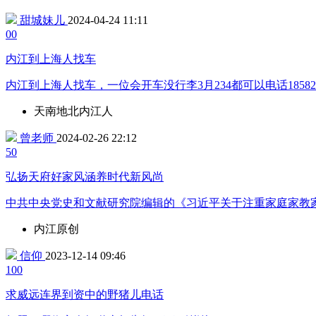
甜城妹儿
2024-04-24 11:11
0
0
内江到上海人找车
内江到上海人找车，一位会开车没行李3月234都可以电话185828
天南地北内江人
曾老师
2024-02-26 22:12
5
0
弘扬天府好家风涵养时代新风尚
中共中央党史和文献研究院编辑的《习近平关于注重家庭家教
内江原创
信仰
2023-12-14 09:46
10
0
求威远连界到资中的野猪儿电话