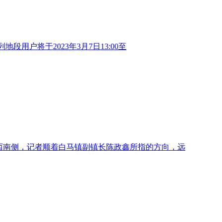
户将于2023年3月7日13:00至
西南侧，记者顺着白马镇副镇长陈政鑫所指的方向，远