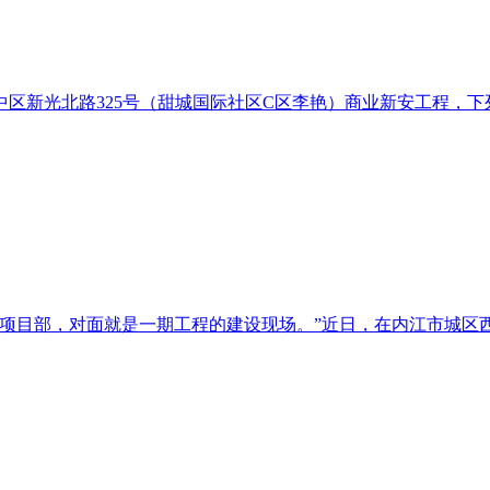
新光北路325号（甜城国际社区C区李艳）商业新安工程，下列地段用
房项目部，对面就是一期工程的建设现场。”近日，在内江市城区