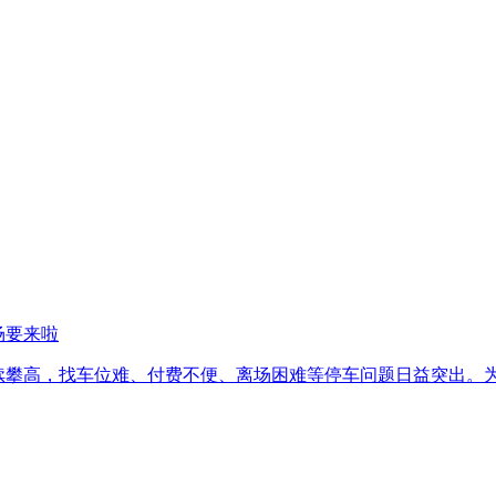
场要来啦
续攀高，找车位难、付费不便、离场困难等停车问题日益突出。为