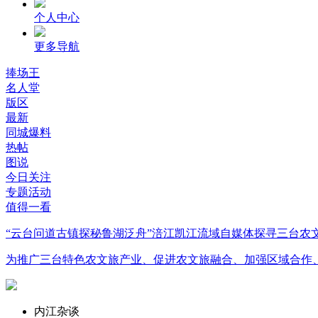
个人中心
更多导航
捧场王
名人堂
版区
最新
同城爆料
热帖
图说
今日关注
专题活动
值得一看
“云台问道古镇探秘鲁湖泛舟”涪江凯江流域自媒体探寻三台农
为推广三台特色农文旅产业、促进农文旅融合、加强区域合作、
内江杂谈