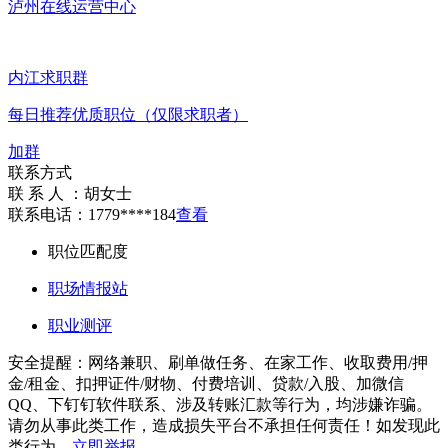
泸州在线运营中心
内江求职群
每日推荐优质职位（仅限求职者）
加群
联系方式
联 系 人 ：
胡女士
联系电话：
1779****184
查看
职位匹配度
职场情报站
职业测评
安全提醒：网络兼职、刷单做任务、在家工作、收取费用/押
金/租金、扣押证件/财物、付费培训、贷款/入股、加微信
QQ、下钉钉软件联系、涉及转账汇款等行为，均涉嫌诈骗。
请勿从事此类工作，造成损失平台不承担任何责任！如发现此
类行为，
立即举报